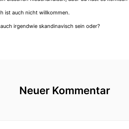
h ist auch nicht willkommen.
 auch irgendwie skandinavisch sein oder?
r alles nicht in das Land indem wir euch in dieser Fol
emburg!
Neuer Kommentar
tze Burgisch
.
uxemburg nicht oft französisch gesprochen?