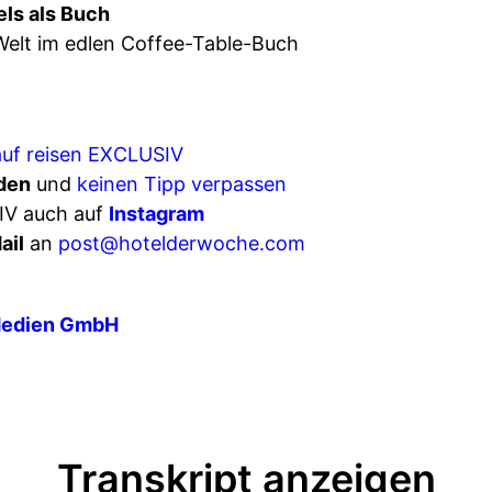
els als Buch
Welt im edlen Coffee-Table-Buch
auf reisen EXCLUSIV
den
und
keinen Tipp verpassen
IV auch auf
Instagram
ail
an
post@hotelderwoche.com
Medien GmbH
Transkript anzeigen