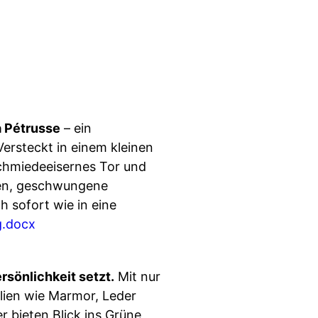
a Pétrusse
– ein
Versteckt in einem kleinen
schmiedeeisernes Tor und
hen, geschwungene
h sofort wie in eine
g.docx
rsönlichkeit setzt.
Mit nur
ialien wie Marmor, Leder
r bieten Blick ins Grüne,